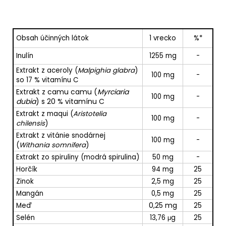
Obsah účinných látok
1 vrecko
%*
Inulín
1255 mg
-
Extrakt z aceroly (
Malpighia glabra
)
100 mg
-
so 17 % vitamínu C
Extrakt z camu camu (
Myrciaria
100 mg
-
dubi
a
) s 20 % vitamínu C
Extrakt z maqui (
Aristotelia
100 mg
-
chilensis
)
Extrakt z vitánie snodárnej
100 mg
-
(
Withania somnifera
)
Extrakt zo spiruliny (modrá spirulina)
50 mg
-
Horčík
94 mg
25
Zinok
2,5 mg
25
Mangán
0,5 mg
25
0,25 mg
Meď
25
Selén
13,76 μg
25