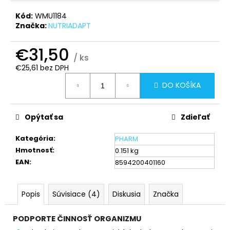
č
a
Kód:
WMU1184
m
Značka:
NUTRIADAPT
e
€31,50
/ ks
OMEGA
€25,61 bez DPH
3
Jednotková
PREMIUM
DO KOŠÍKA
cena:
FORTE
PLUS
S
Opýtať sa
Zdieľať
KOENZÝMOM
Q
10
Kategória
:
PHARM
€24,50
Hmotnosť
:
0.151 kg
EAN
:
8594200401160
Popis
Súvisiace (4)
Diskusia
Značka
PODPORTE ČINNOSŤ ORGANIZMU