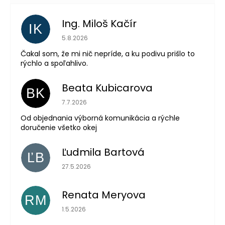
Ing. Miloš Kačír
IK
Hodnotenie obchodu je 5 z 5 hviezdičiek.
5.8.2026
Čakal som, že mi nič nepríde, a ku podivu prišlo to
rýchlo a spoľahlivo.
Beata Kubicarova
BK
Hodnotenie obchodu je 5 z 5 hviezdičiek.
7.7.2026
Od objednania výborná komunikácia a rýchle
doručenie všetko okej
Ľudmila Bartová
ĽB
Hodnotenie obchodu je 5 z 5 hviezdičiek.
27.5.2026
Renata Meryova
RM
Hodnotenie obchodu je 5 z 5 hviezdičiek.
1.5.2026