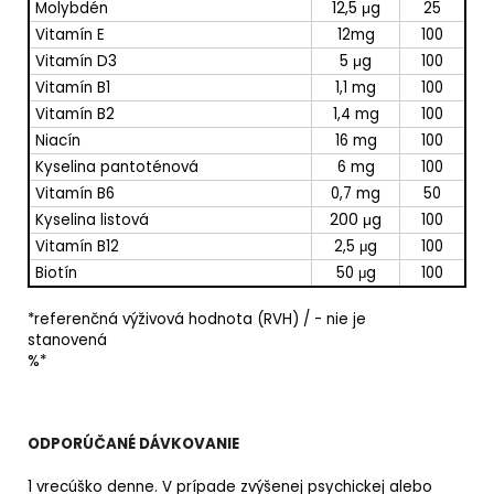
12,5 μg
Molybdén
25
Vitamín E
12mg
100
5 μg
Vitamín D3
100
Vitamín B1
1,1 mg
100
Vitamín B2
1,4 mg
100
Niacín
16 mg
100
Kyselina pantoténová
6 mg
100
Vitamín B6
0,7 mg
50
200 μg
Kyselina listová
100
Vitamín B12
2,5 μg
100
Biotín
50 μg
100
*referenčná výživová hodnota (RVH) / - nie je
stanovená
%*
ODPORÚČANÉ DÁVKOVANIE
1 vrecúško denne. V prípade zvýšenej psychickej alebo