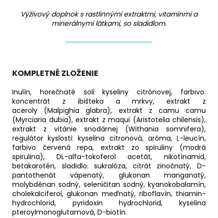
Výživový doplnok s rastlinnými extraktmi, vitamínmi a
minerálnymi látkami, so sladidlom.
KOMPLETNÉ ZLOŽENIE
Inulín, horečnaté soli kyseliny citrónovej, farbivo:
koncentrát z ibišteka a mrkvy, extrakt z
aceroly (Malpighia glabra), extrakt z camu camu
(Myrciaria dubia), extrakt z maqui (Aristotelia chilensis),
extrakt z vitánie snodárnej (Withania somnifera),
regulátor kyslosti: kyselina citronová, aróma, L-leucín,
farbivo červená repa, extrakt zo spiruliny (modrá
spirulina), DL-alfa-tokoferol acetát, nikotínamid,
betakarotén, sladidlo: sukralóza, citrát zinočnatý, D-
pantothenát vápenatý, glukonan manganatý,
molybdénan sodný, seleničitan sodný, kyanokobalamín,
cholekalciferol, glukonan meďnatý, riboflavín, thiamin-
hydrochlorid, pyridoxin hydrochlorid, kyselina
pteroylmonoglutamová, D-biotín.