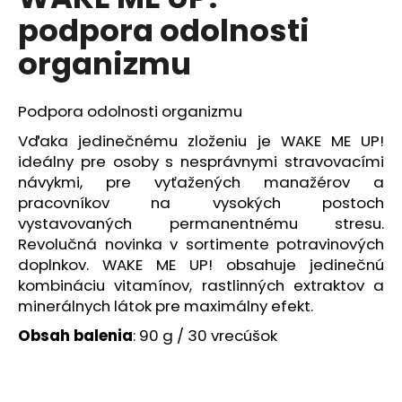
je
á
podpora odolnosti
4,7
z
j
organizmu
5
s
hviezdičiek.
ť
Podpora odolnosti organizmu
?
Vďaka jedinečnému zloženiu je WAKE ME UP!
ideálny pre osoby s nesprávnymi stravovacími
návykmi, pre vyťažených manažérov a
pracovníkov na vysokých postoch
HĽADAŤ
vystavovaných permanentnému stresu.
Revolučná novinka v sortimente potravinových
doplnkov. WAKE ME UP! obsahuje jedinečnú
O
kombináciu vitamínov, rastlinných extraktov a
d
minerálnych látok pre maximálny efekt.
p
Obsah balenia
: 90 g / 30 vrecúšok
o
r
ú