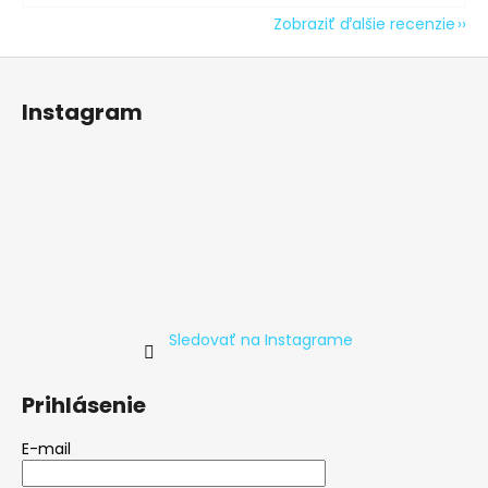
Zobraziť ďalšie recenzie
Z
á
Instagram
p
ä
t
i
e
Sledovať na Instagrame
Prihlásenie
E-mail