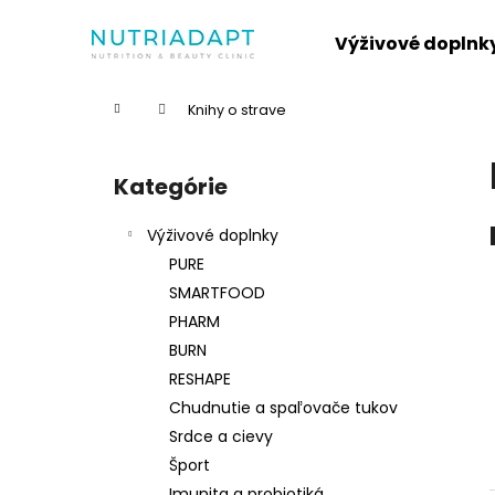
K
Prejsť
na
o
Výživové doplnk
obsah
Späť
Späť
š
do
do
í
Domov
Knihy o strave
k
obchodu
obchodu
B
o
Kategórie
Preskočiť
č
kategórie
n
Výživové doplnky
ý
PURE
p
SMARTFOOD
a
PHARM
n
BURN
e
RESHAPE
l
Chudnutie a spaľovače tukov
Srdce a cievy
Šport
Imunita a probiotiká