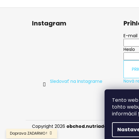
Z
á
Instagram
Prih
p
ä
E-mail
t
Heslo
i
e
PRI
Nová re
Sledovať na Instagrame
Tento web 
tohto webu
informácií
Copyright 2026
obchod.nutriadapt.sk
. Všetky
Nastave
Doprava ZADARMO !