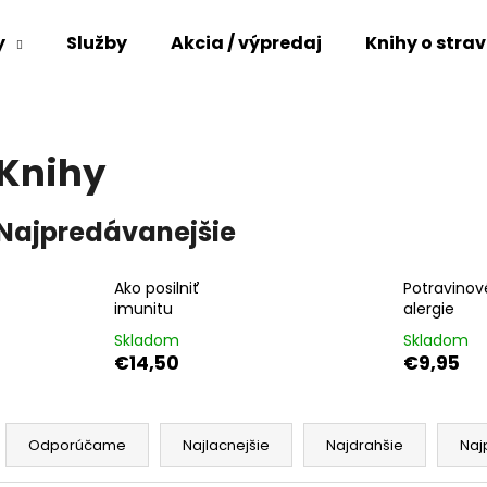
y
Služby
Akcia / výpredaj
Knihy o stra
Čo potrebujete nájsť?
Knihy
HĽADAŤ
Najpredávanejšie
Ako posilniť
Potravinov
Odporúčame
imunitu
alergie
Skladom
Skladom
€14,50
€9,95
R
a
Odporúčame
Najlacnejšie
Najdrahšie
Naj
d