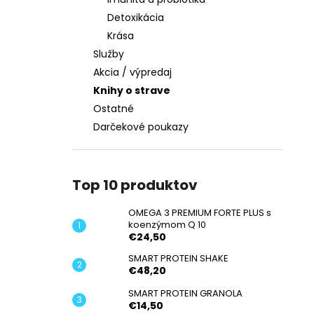
OMEGA 3 PREMIUM FORTE PLUS S
KOENZÝMOM Q 10
Detoxikácia
€24,50
Krása
Služby
Akcia / výpredaj
Knihy o strave
Ostatné
Darčekové poukazy
Top 10 produktov
OMEGA 3 PREMIUM FORTE PLUS s
koenzýmom Q 10
€24,50
SMART PROTEIN SHAKE
€48,20
SMART PROTEIN GRANOLA
€14,50