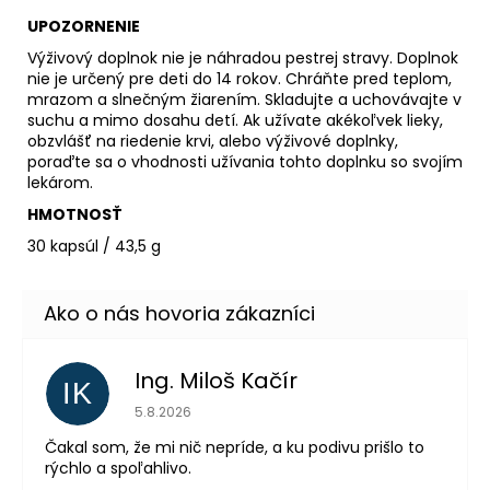
UPOZORNENIE
Výživový doplnok nie je náhradou pestrej stravy. Doplnok
nie je určený pre deti do 14 rokov. Chráňte pred teplom,
mrazom a slnečným žiarením. Skladujte a uchovávajte v
suchu a mimo dosahu detí. Ak užívate akékoľvek lieky,
obzvlášť na riedenie krvi, alebo výživové doplnky,
poraďte sa o vhodnosti užívania tohto doplnku so svojím
lekárom.
HMOTNOSŤ
30 kapsúl / 43,5 g
Ing. Miloš Kačír
IK
Hodnotenie obchodu je 5 z 5 hviezdičiek.
5.8.2026
Čakal som, že mi nič nepríde, a ku podivu prišlo to
rýchlo a spoľahlivo.