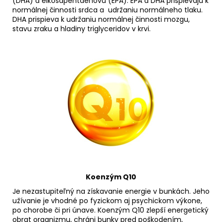
(DHA) a eikosapentaenovú (EPA). EPA a DHA prispievajú k
normálnej činnosti srdca a udržaniu normálneho tlaku.
DHA prispieva k udržaniu normálnej činnosti mozgu,
stavu zraku a hladiny triglyceridov v krvi.
Koenzým Q10
Je nezastupiteľný na získavanie energie v bunkách. Jeho
užívanie je vhodné po fyzickom aj psychickom výkone,
po chorobe či pri únave. Koenzým Q10 zlepší energetický
obrat organizmu, chráni bunky pred poškodením,