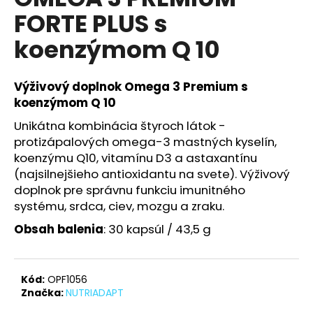
je
á
FORTE PLUS s
4,7
z
j
koenzýmom Q 10
5
s
hviezdičiek.
ť
Výživový doplnok Omega 3 Premium s
?
koenzýmom Q 10
Unikátna kombinácia štyroch látok -
protizápalových omega-3 mastných kyselín,
koenzýmu Q10, vitamínu D3 a astaxantínu
HĽADAŤ
(najsilnejšieho antioxidantu na svete). Výživový
doplnok pre správnu funkciu imunitného
systému, srdca, ciev, mozgu a zraku.
O
Obsah balenia
: 30 kapsúl / 43,5 g
d
p
o
Kód:
OPF1056
r
Značka:
NUTRIADAPT
ú