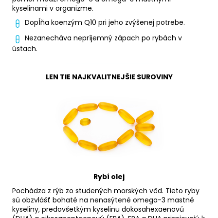
kyselinami v organizme.
Dopĺňa koenzým Q10 pri jeho zvýšenej potrebe.
Nezanecháva nepríjemný zápach po rybách v
ústach.
LEN TIE NAJKVALITNEJŠIE SUROVINY
Rybí olej
Pochádza z rýb zo studených morských vôd. Tieto ryby
sú obzvlášť bohaté na nenasýtené omega-3 mastné
kyseliny, predovšetkým kyselinu dokosahexaenovú