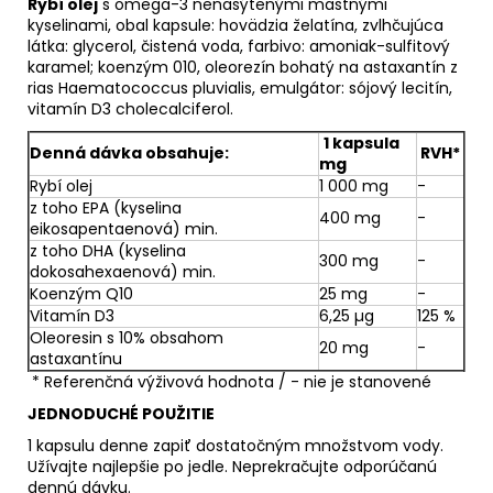
Rybí olej
s omega-3 nenasýtenými mastnými
kyselinami, obal kapsule: hovädzia želatína, zvlhčujúca
látka: glycerol, čistená voda, farbivo: amoniak-sulfitový
karamel; koenzým 010, oleorezín bohatý na astaxantín z
rias Haematococcus pluvialis, emulgátor: sójový lecitín,
vitamín D3 cholecalciferol.
1 kapsula
Denná dávka obsahuje:
RVH*
mg
Rybí olej
1 000 mg
-
z toho EPA (kyselina
400 mg
-
eikosapentaenová) min.
z toho DHA (kyselina
300 mg
-
dokosahexaenová) min.
Koenzým Q10
25 mg
-
Vitamín D3
6,25
µ
g
125 %
Oleoresin s 10% obsahom
20 mg
-
astaxantínu
* Referenčná výživová hodnota / - nie je stanovené
JEDNODUCHÉ POUŽITIE
1 kapsulu denne zapiť dostatočným množstvom vody.
Užívajte najlepšie po jedle. Neprekračujte odporúčanú
dennú dávku.