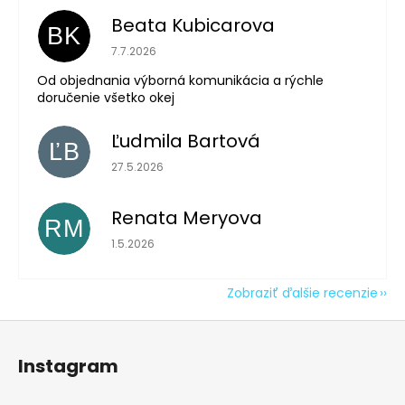
Beata Kubicarova
BK
Hodnotenie obchodu je 5 z 5 hviezdičiek.
7.7.2026
Od objednania výborná komunikácia a rýchle
doručenie všetko okej
Ľudmila Bartová
ĽB
Hodnotenie obchodu je 5 z 5 hviezdičiek.
27.5.2026
Renata Meryova
RM
Hodnotenie obchodu je 5 z 5 hviezdičiek.
1.5.2026
Zobraziť ďalšie recenzie
Z
á
Instagram
p
ä