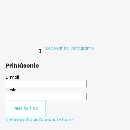
t
i
e
Sledovať na Instagrame
Prihlásenie
E-mail
Heslo
PRIHLÁSIŤ SA
Nová registrácia
Zabudnuté heslo