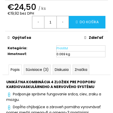
č
€24,50
a
/ ks
m
€19,92 bez DPH
e
Jednotková
DO KOŠÍKA
cena:
TRICARDIO
-
Opýtať sa
Zdieľať
STAROSTLIVOSŤ
O
Kategória
:
PHARM
VAŠE
SRDCE
Hmotnosť
:
0.069 kg
€29,30
Popis
Súvisiace (3)
Diskusia
Značka
UNIKÁTNA KOMBINÁCIA 4 ZLOŽIEK PRE PODPORU
KARDIOVASKULÁRNEHO A NERVOVÉHO SYSTÉMU
Podporuje správne fungovanie srdca, ciev, zraku a
mozgu.
Dopĺňa chýbajúce a zároveň pomáha vyrovnávať
pomer medzi omega-6 a omega-3 mastnými